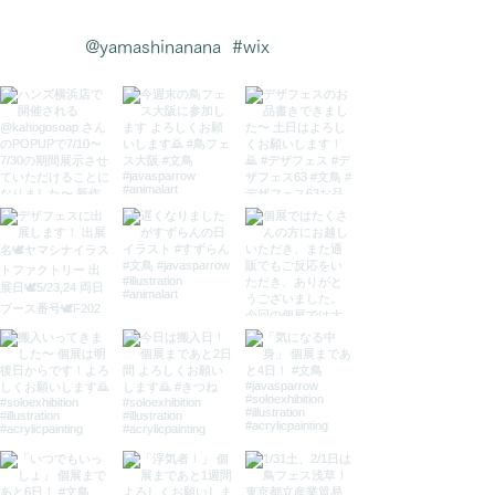
@yamashinanana
#wix